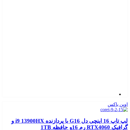
اوپن باکس
لپ تاپ 16 اینچی دل G16 با پردازنده i9 13900HX و
گرافیک RTX4060 رم 16و حافظه 1TB