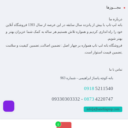
مجـــوزها
درباره ما
بانه لپ تاپ با بیش از پانزده سال سابقه در این عرصه از سال 1393 فروشگاه آنلاین
خود را راه اندازی کردیم و همواره تلاش هستیم هر ساله به کمک شما عزیزان بهتر و
بهتر شویم.
فروشگاه بانه لپ تاپ همواره بر چهار اصل : تضمین اصالت, تضمین کیفیت و سلامت
,تضمین قیمت استوار است.
تماس با ما
بانه-کوچه پاساژ ابراهیمی - شماره 963
0918
5211540
0873
4220747 - 09330303332
info[at]banehlaptop.com
فیلـتر
0