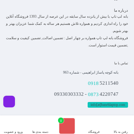
درباره ما
بانه لپ تاپ با بیش از پانزده سال سابقه در این عرصه از سال 1393 فروشگاه آنلاین
خود را راه اندازی کردیم و همواره تلاش هستیم هر ساله به کمک شما عزیزان بهتر و
بهتر شویم.
فروشگاه بانه لپ تاپ همواره بر چهار اصل : تضمین اصالت, تضمین کیفیت و سلامت
,تضمین قیمت استوار است.
تماس با ما
بانه-کوچه پاساژ ابراهیمی - شماره 963
0918
5211540
0873
4220747 - 09330303332
info[at]banehlaptop.com
فیلـتر
0
کلیه حقوق مادی و معنوی برای این سایت محفوظ می باشد و هرگونه کپی برداری شامل
پیگرد قانونی می باشد.
رفتن به بالا
فروشگاه
دسته بندی ها
ورود و عضویت