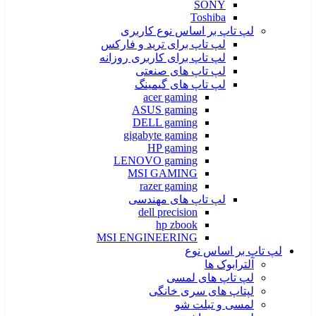
SONY
Toshiba
لپ تاپ بر اساس نوع کاربری
لپ تاپ برای ترید و فارکس
لپ تاپ برای کاربری روزانه
لپ تاپ های صنعتی
لپ تاپ های گیمینگ
acer gaming
ASUS gaming
DELL gaming
gigabyte gaming
HP gaming
LENOVO gaming
MSI GAMING
razer gaming
لپ تاپ های مهندسی
dell precision
hp zbook
MSI ENGINEERING
لپ تاپ بر اساس نوع
آلترابوک ها
لپ تاپ های لمسی
لپتاپ های سری خانگی
لمسی و تبلت شو