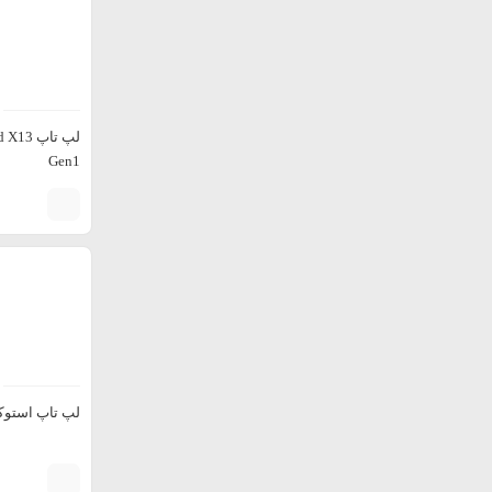
لپ تاپ 
Gen1
لپ تاپ استوک  precision 7710