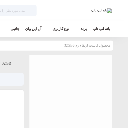
بانه لپ تاپ
برند
نوع کاربری
آل این وان
جانبی
محصول قابلیت ارتقاء رم تا32GB
32GB