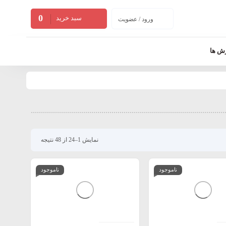
0
سبد خرید
ورود / عضویت
زش ها
نمایش 1–24 از 48 نتیجه
ناموجود
ناموجود