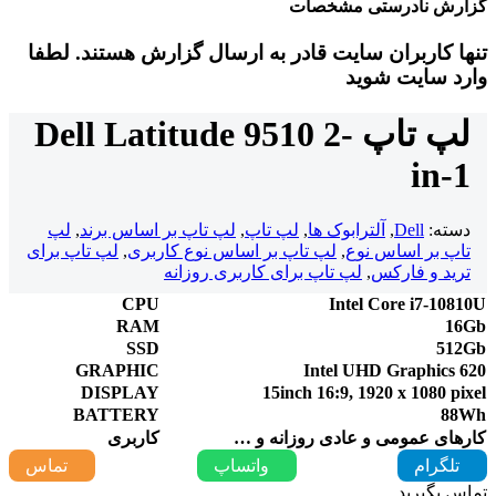
گزارش نادرستی مشخصات
تنها کاربران سایت قادر به ارسال گزارش هستند. لطفا
وارد سایت شوید
لپ تاپ Dell Latitude 9510 2-
in-1
دسته:
Dell
,
آلترابوک ها
,
لپ تاپ
,
لپ تاپ بر اساس برند
,
لپ
تاپ بر اساس نوع
,
لپ تاپ بر اساس نوع کاربری
,
لپ تاپ برای
ترید و فارکس
,
لپ تاپ برای کاربری روزانه
CPU
Intel Core i7-10810U
RAM
16Gb
SSD
512Gb
GRAPHIC
Intel UHD Graphics 620
DISPLAY
15inch 16:9, 1920 x 1080 pixel
BATTERY
88Wh
کارهای عمومی و عادی روزانه و …
کاربری
تلگرام
واتساپ
تماس
تماس بگیرید