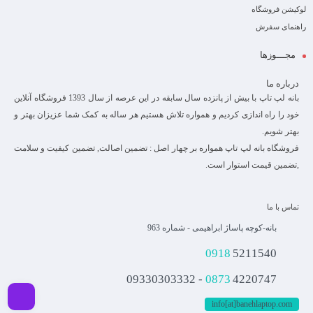
لوکیشن فروشگاه
راهنمای سفرش
مجـــوزها
درباره ما
بانه لپ تاپ با بیش از پانزده سال سابقه در این عرصه از سال 1393 فروشگاه آنلاین
خود را راه اندازی کردیم و همواره تلاش هستیم هر ساله به کمک شما عزیزان بهتر و
بهتر شویم.
فروشگاه بانه لپ تاپ همواره بر چهار اصل : تضمین اصالت, تضمین کیفیت و سلامت
,تضمین قیمت استوار است.
تماس با ما
بانه-کوچه پاساژ ابراهیمی - شماره 963
0918
5211540
0873
4220747 - 09330303332
info[at]banehlaptop.com