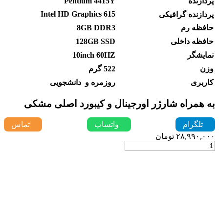
پردازنده
4415Y
Pentium
Intel HD Graphics 615
پردازنده گرافیکی
حافظه رم
8GB DDR3
حافظه داخلی
128GB SSD
نمایشگر
10inch 60HZ
وزن
522 گرم
کاربری
روزمره و دانشجویی
به همراه شارژر اورجینال و کیبورد اصلی مشکی
تلگرام
واتساپ
تماس
۲۸,۹۹۰,۰۰۰
تومان
مایکروسافت
سرفیس
گو
1
با
پردازنده
pentium
رم
8