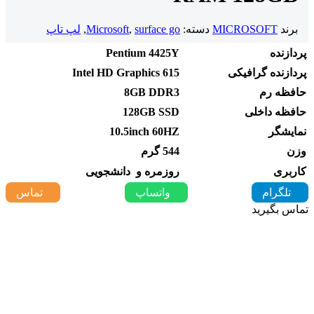
برند
MICROSOFT
دسته:
surface go
,
Microsoft
,
لپ تاپ
پردازنده
Pentium 4425Y
پردازنده گرافیکی
Intel HD Graphics 615
حافظه رم
8GB DDR3
حافظه داخلی
128GB SSD
نمایشگر
10.5inch 60HZ
وزن
544 گرم
کاربری
روزمره و دانشجویی
تلگرام
واتساپ
تماس
تماس بگیرید