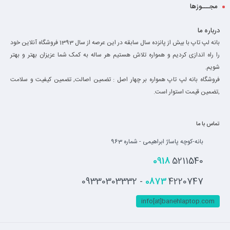
مجـــوزها
درباره ما
بانه لپ تاپ با بیش از پانزده سال سابقه در این عرصه از سال 1393 فروشگاه آنلاین خود
را راه اندازی کردیم و همواره تلاش هستیم هر ساله به کمک شما عزیزان بهتر و بهتر
شویم.
فروشگاه بانه لپ تاپ همواره بر چهار اصل : تضمین اصالت, تضمین کیفیت و سلامت
,تضمین قیمت استوار است.
تماس با ما
بانه-کوچه پاساژ ابراهیمی - شماره 963
0918
5211540
0873
4220747 - 09330303332
info[at]banehlaptop.com