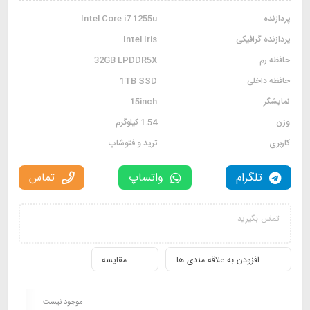
پردازنده
Intel Core i7 1255u
پردازنده گرافیکی
Intel Iris
حافظه رم
32GB LPDDR5X
حافظه داخلی
1TB SSD
نمایشگر
15inch
وزن
1.54 کیلوگرم
کاربری
ترید و فتوشاپ
تلگرام
واتساپ
تماس
تماس بگیرید
افزودن به علاقه مندی ها
مقایسه
موجود نیست