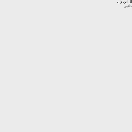
آل این وان
جانبی