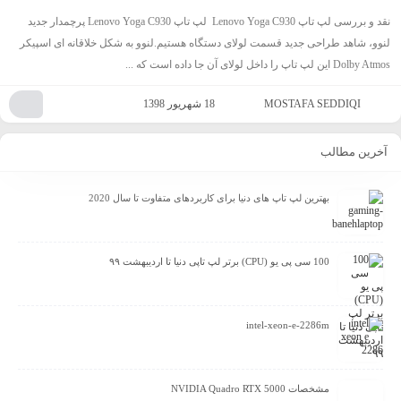
نقد و بررسی لپ تاپ Lenovo Yoga C930 لپ تاپ Lenovo Yoga C930 پرچمدار جدید
لنوو، شاهد طراحی جدید قسمت لولای دستگاه هستیم.لنوو به شکل خلاقانه ای اسپیکر
Dolby Atmos این لپ تاپ را داخل لولای آن جا داده است که ...
MOSTAFA SEDDIQI
18 شهریور 1398
آخرین مطالب
بهترین لپ تاپ های دنیا برای کاربردهای متفاوت تا سال 2020
100 سی پی یو (CPU) برتر لپ تاپی دنیا تا اردیبهشت ۹۹
intel-xeon-e-2286m
مشخصات NVIDIA Quadro RTX 5000