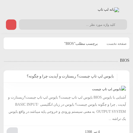
صفحه نخست
برچسب مطلب"BIOS"
BIOS
بایوس لپ تاپ چیست؟ ریستارت و آپدیت چرا و چگونه؟
آشنایی با بایوس BIOS بایوس لپ تاپ چیست؟ بایوس لپ تاپ چیست؟ریستارت و
آپدیت , چرا و چگونه بایوس چیست؟ بایوس در زبان انگلیسی BASIC INPUT/
OUTPUT SYSTEM به معنی سیستم ورودی و خروجی پایه میباشد.در واقع بایوس
یک تراشه ...
4 تیر 1398