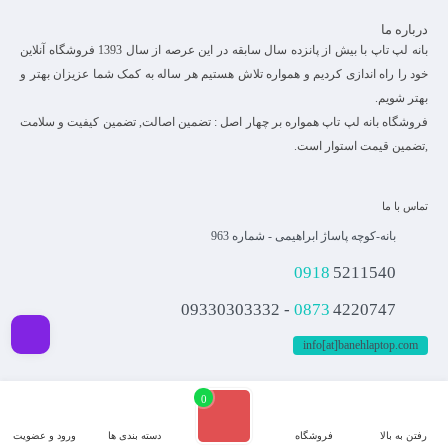
درباره ما
بانه لپ تاپ با بیش از پانزده سال سابقه در این عرصه از سال 1393 فروشگاه آنلاین
خود را راه اندازی کردیم و همواره تلاش هستیم هر ساله به کمک شما عزیزان بهتر و
بهتر شویم.
فروشگاه بانه لپ تاپ همواره بر چهار اصل : تضمین اصالت, تضمین کیفیت و سلامت
,تضمین قیمت استوار است.
تماس با ما
بانه-کوچه پاساژ ابراهیمی - شماره 963
0918
5211540
0873
4220747 - 09330303332
info[at]banehlaptop.com
فیلـتر
0
کلیه حقوق مادی و معنوی برای این سایت محفوظ می باشد و هرگونه کپی برداری شامل
پیگرد قانونی می باشد.
رفتن به بالا
فروشگاه
دسته بندی ها
ورود و عضویت