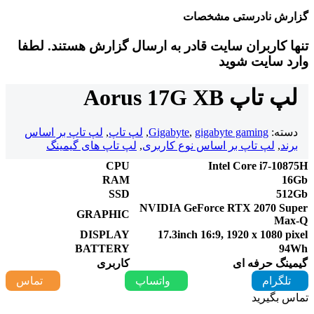
گزارش نادرستی مشخصات
تنها کاربران سایت قادر به ارسال گزارش هستند. لطفا
وارد سایت شوید
لپ تاپ Aorus 17G XB
دسته:
gigabyte gaming
,
Gigabyte
,
لپ تاپ
,
لپ تاپ بر اساس
برند
,
لپ تاپ بر اساس نوع کاربری
,
لپ تاپ های گیمینگ
CPU
Intel Core i7-10875H
RAM
16Gb
SSD
512Gb
NVIDIA GeForce RTX 2070 Super
GRAPHIC
Max-Q
DISPLAY
17.3inch 16:9, 1920 x 1080 pixel
BATTERY
94Wh
گیمینگ حرفه ای
کاربری
تلگرام
واتساپ
تماس
تماس بگیرید